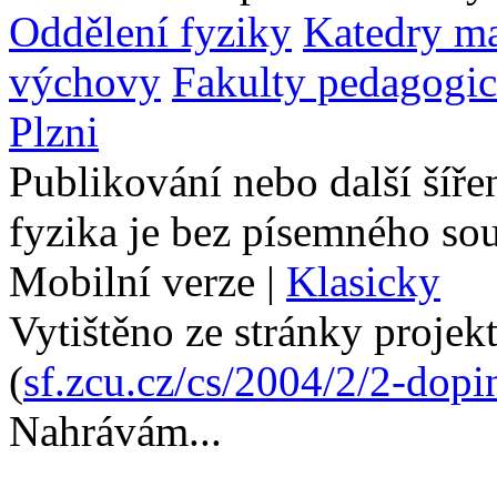
Oddělení fyziky
Katedry ma
výchovy
Fakulty pedagogi
Plzni
Publikování nebo další šíře
fyzika je bez písemného so
Mobilní verze
|
Klasicky
Vytištěno ze stránky projek
(
sf.zcu.cz/cs/2004/2/2-dopi
Nahrávám...