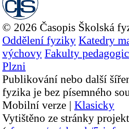
© 2026 Časopis Školská fy
Oddělení fyziky
Katedry ma
výchovy
Fakulty pedagogi
Plzni
Publikování nebo další šíře
fyzika je bez písemného so
Mobilní verze
|
Klasicky
Vytištěno ze stránky projek