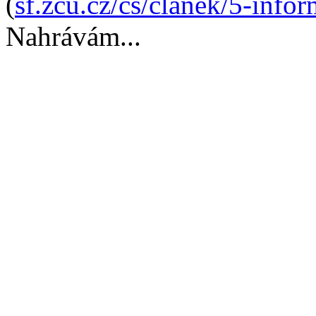
(
sf.zcu.cz/cs/clanek/5-info
Nahrávám...