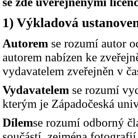
se zde uveřejněnými lice
1) Výkladová ustanoven
Autorem
se rozumí autor o
autorem nabízen ke zveřejn
vydavatelem zveřejněn v ča
Vydavatelem
se rozumí vyd
kterým je Západočeská unive
Dílem
se rozumí odborný čl
součástí, zejména fotografií,