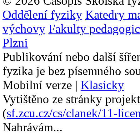
© 2026 Časopis Školská fy
Oddělení fyziky
Katedry ma
výchovy
Fakulty pedagogi
Plzni
Publikování nebo další šíře
fyzika je bez písemného so
Mobilní verze
|
Klasicky
Vytištěno ze stránky projek
(
sf.zcu.cz/cs/clanek/11-lic
Nahrávám...