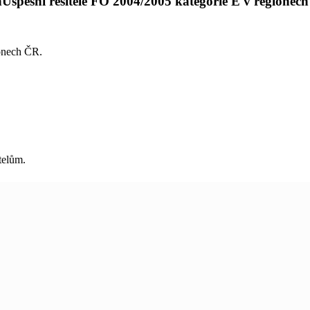
h
Úspěšní řešitelé FO 2004/2005 kategorie E v regionech
ionech ČR.
telům.