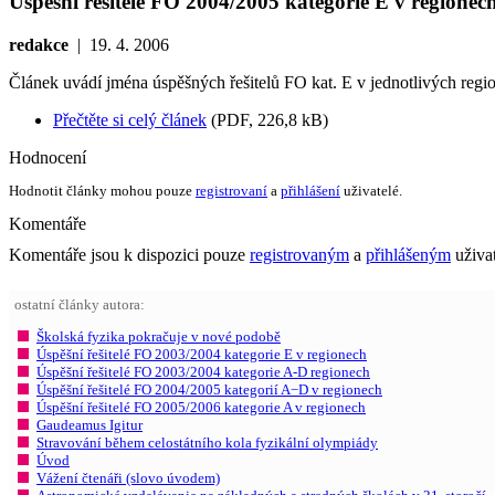
Úspěšní řešitelé FO 2004/2005 kategorie E v regionec
redakce
|
19. 4. 2006
Článek uvádí jména úspěšných řešitelů FO kat. E v jednotlivých reg
Přečtěte si celý článek
(PDF, 226,8 kB)
Hodnocení
Hodnotit články mohou pouze
registrovaní
a
přihlášení
uživatelé.
Komentáře
Komentáře jsou k dispozici pouze
registrovaným
a
přihlášeným
uživa
ostatní články autora:
Školská fyzika pokračuje v nové podobě
Úspěšní řešitelé FO 2003/2004 kategorie E v regionech
Úspěšní řešitelé FO 2003/2004 kategorie A-D regionech
Úspěšní řešitelé FO 2004/2005 kategorií A−D v regionech
Úspěšní řešitelé FO 2005/2006 kategorie A v regionech
Gaudeamus Igitur
Stravování během celostátního kola fyzikální olympiády
Úvod
Vážení čtenáři (slovo úvodem)