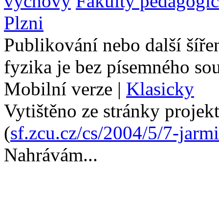
výchovy
Fakulty pedagogi
Plzni
Publikování nebo další šíře
fyzika je bez písemného so
Mobilní verze
|
Klasicky
Vytištěno ze stránky projek
(
sf.zcu.cz/cs/2004/5/7-jarm
Nahrávám...