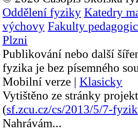
Oddělení fyziky
Katedry ma
výchovy
Fakulty pedagogi
Plzni
Publikování nebo další šíře
fyzika je bez písemného so
Mobilní verze
|
Klasicky
Vytištěno ze stránky projek
(
sf.zcu.cz/cs/2013/5/7-fyzi
Nahrávám...