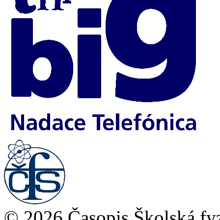
© 2026 Časopis Školská fy