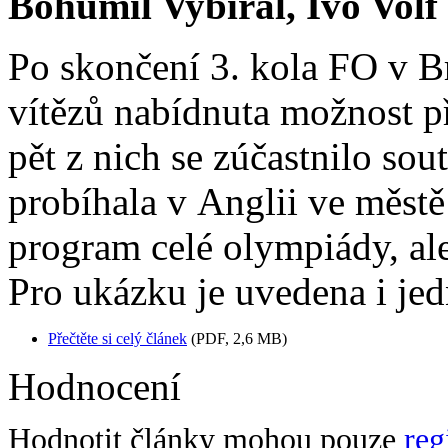
Bohumil Vybíral, Ivo Volf
Po skončení 3. kola FO v Br
vítězů nabídnuta možnost p
pět z nich se zúčastnilo so
probíhala v Anglii ve městě
program celé olympiády, ale
Pro ukázku je uvedena i jed
Přečtěte si celý článek
(PDF, 2,6 MB)
Hodnocení
Hodnotit články mohou pouze
reg