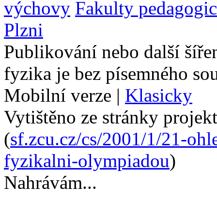
výchovy
Fakulty pedagogi
Plzni
Publikování nebo další šíře
fyzika je bez písemného so
Mobilní verze
|
Klasicky
Vytištěno ze stránky projek
(
sf.zcu.cz/cs/2001/1/21-ohl
fyzikalni-olympiadou
)
Nahrávám...