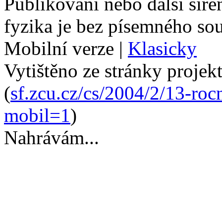
Publikování nebo další šíře
fyzika je bez písemného so
Mobilní verze
|
Klasicky
Vytištěno ze stránky projek
(
sf.zcu.cz/cs/2004/2/13-roc
mobil=1
)
Nahrávám...