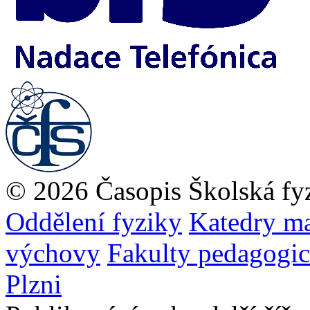
© 2026 Časopis Školská fy
Oddělení fyziky
Katedry ma
výchovy
Fakulty pedagogi
Plzni