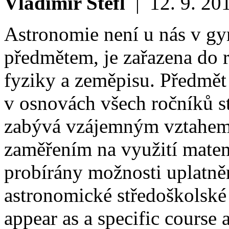
Vladimír Štefl
|
12. 9. 20
Astronomie není u nás v g
předmětem, je zařazena do 
fyziky a zeměpisu. Předmět
v osnovách všech ročníků st
zabývá vzájemným vztahem 
zaměřením na využití matem
probírány možnosti uplatně
astronomické středoškolské
appear as a specific course 