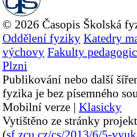
© 2026 Časopis Školská fy
Oddělení fyziky
Katedry ma
výchovy
Fakulty pedagogi
Plzni
Publikování nebo další šíře
fyzika je bez písemného so
Mobilní verze
|
Klasicky
Vytištěno ze stránky projek
(
sf.zcu.cz/cs/2013/6/5-vyu