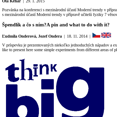
Ota Kéhar
|
29. 1. 2015
Pozvánka na konferenci s mezinárodní účastí Moderní trendy v přípr
s mezinárodní účastí Moderní trendy v přípravě učitelů fyziky 7 vě
Špendlík a čo s ním?
A pin and what to do with it?
Ľudmila Onderová, Jozef Ondera
|
18. 11. 2014
|
V príspevku je prezentovaných niekoľko jednoduchých nápadov a expe
like to present here some simple experiments from different areas of 