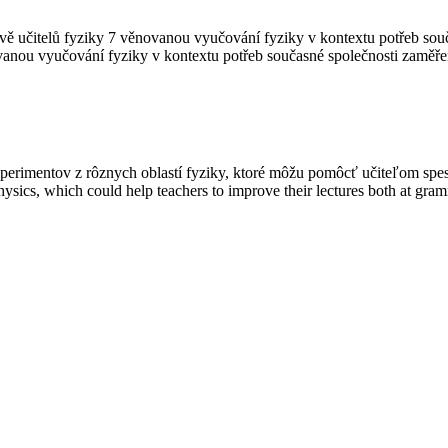
avě učitelů fyziky 7 věnovanou vyučování fyziky v kontextu potřeb s
novanou vyučování fyziky v kontextu potřeb současné společnosti zamě
rimentov z rôznych oblastí fyziky, ktoré môžu pomôcť učiteľom spest
physics, which could help teachers to improve their lectures both at gr