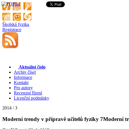
Školská fyzika
Registrace
Aktuální číslo
Archiv čísel
Informace
Kontakt
Pro autory
Recenzní řízení
Licenční podmínky
2014 / 3
Moderní trendy v přípravě učitelů fyziky 7
Moderní tr