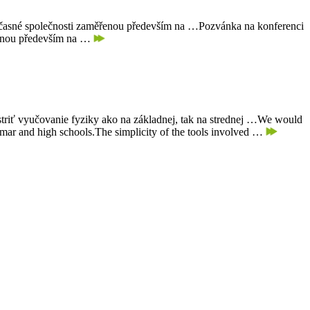
oučasné společnosti zaměřenou především na …
Pozvánka na konferenci
řenou především na …
riť vyučovanie fyziky ako na základnej, tak na strednej …
We would
ammar and high schools.The simplicity of the tools involved …