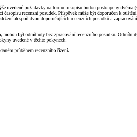
 výše uvedené požadavky na formu rukopisu budou postoupeny dvěma (v
ci časopisu recenzní posudek. Příspěvek může být doporučen k otištění
obdržení alespoň dvou doporučujících recenzních posudků a zapracová
ika, mohou být odmítnuty bez zpracování recenzního posudku. Odmítnu
 pokyny uvedené v těchto pokynech.
 daném průběhem recenzního řízení.