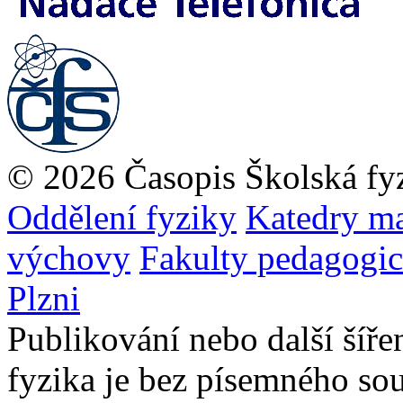
© 2026 Časopis Školská fy
Oddělení fyziky
Katedry ma
výchovy
Fakulty pedagogi
Plzni
Publikování nebo další šíře
fyzika je bez písemného so