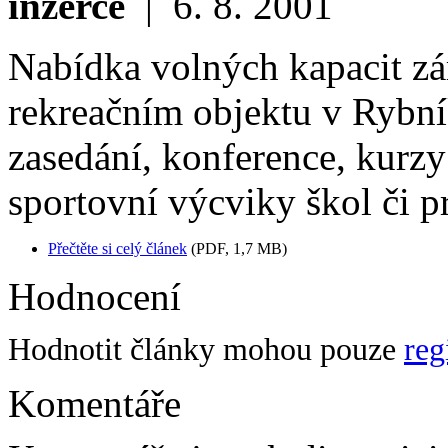
inzerce
|
6. 8. 2001
Nabídka volných kapacit zá
rekreačním objektu v Rybn
zasedání, konference, kurzy
sportovní výcviky škol či p
Přečtěte si celý článek
(PDF, 1,7 MB)
Hodnocení
Hodnotit články mohou pouze
reg
Komentáře