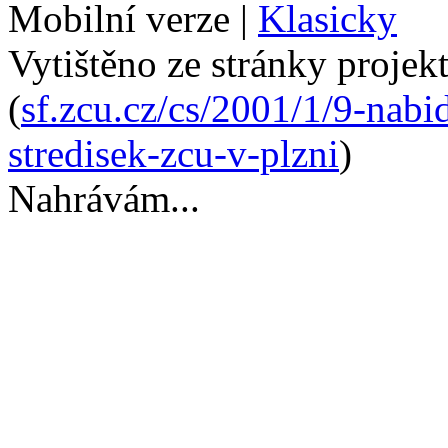
Mobilní verze
|
Klasicky
Vytištěno ze stránky projek
(
sf.zcu.cz/cs/2001/1/9-nabi
stredisek-zcu-v-plzni
)
Nahrávám...