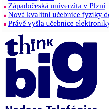
Západočeská univerzita v Plzni
Nová kvalitní učebnice fyziky d
Právě vyšla učebnice elektronik