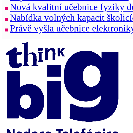
Nová kvalitní učebnice fyziky d
Nabídka volných kapacit školicí
Právě vyšla učebnice elektronik