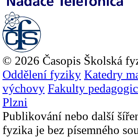
© 2026 Časopis Školská fy
Oddělení fyziky
Katedry ma
výchovy
Fakulty pedagogi
Plzni
Publikování nebo další šíře
fyzika je bez písemného so