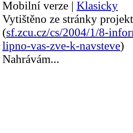
Mobilní verze
|
Klasicky
Vytištěno ze stránky projek
(
sf.zcu.cz/cs/2004/1/8-info
lipno-vas-zve-k-navsteve
)
Nahrávám...