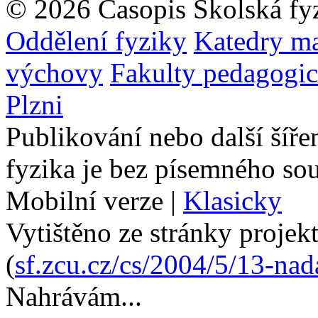
© 2026 Časopis Školská fy
Oddělení fyziky
Katedry ma
výchovy
Fakulty pedagogi
Plzni
Publikování nebo další šíře
fyzika je bez písemného so
Mobilní verze
|
Klasicky
Vytištěno ze stránky projek
(
sf.zcu.cz/cs/2004/5/13-nad
Nahrávám...