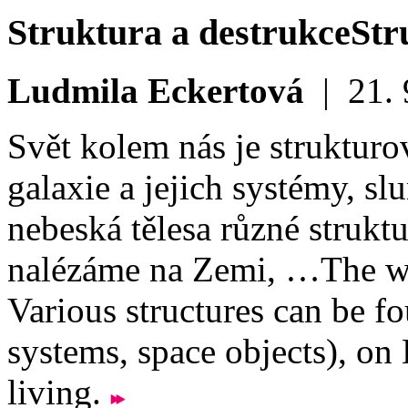
Struktura a destrukce
Str
Ludmila Eckertová
|
21. 
Svět kolem nás je struktur
galaxie a jejich systémy, sl
nebeská tělesa různé strukt
nalézáme na Zemi, …
The wo
Various structures can be fo
systems, space objects), on
living.