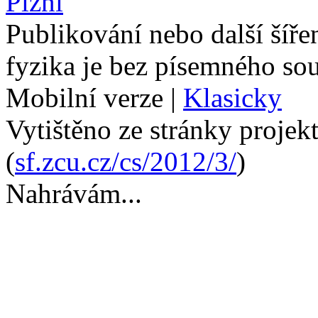
Plzni
Publikování nebo další šíře
fyzika je bez písemného so
Mobilní verze
|
Klasicky
Vytištěno ze stránky projek
(
sf.zcu.cz/cs/2012/3/
)
Nahrávám...