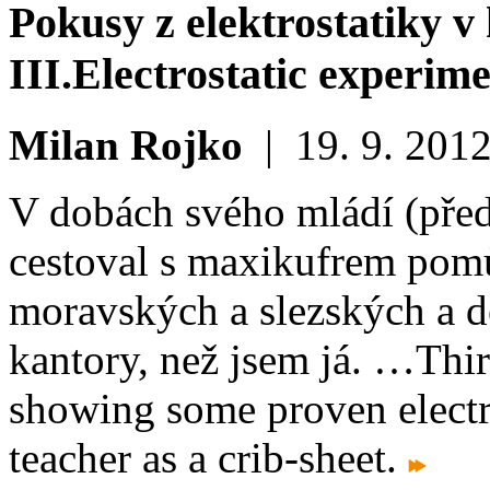
Pokusy z elektrostatiky v
III.
Electrostatic experime
Milan Rojko
|
19. 9. 201
V dobách svého mládí (před
cestoval s maxikufrem pomů
moravských a slezských a dě
kantory, než jsem já. …
Thir
showing some proven electr
teacher as a crib-sheet.