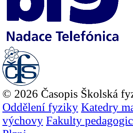
© 2026 Časopis Školská fy
Oddělení fyziky
Katedry ma
výchovy
Fakulty pedagogi