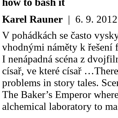
how to bash it
Karel Rauner
|
6. 9. 2012
V pohádkách se často vyskyt
vhodnými náměty k řešení f
I nenápadná scéna z dvojfi
císař, ve které císař …
There
problems in story tales. S
The Baker’s Emperor where
alchemical laboratory to m