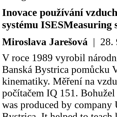
Inovace používání vzduc
systému ISES
Measuring s
Miroslava Jarešová
|
28.
V roce 1989 vyrobil národ
Banská Bystrica pomůcku 
kinematiky. Měření na vzdu
počítačem IQ 151. Bohuže
was produced by company
Bystrica. It helped to teach