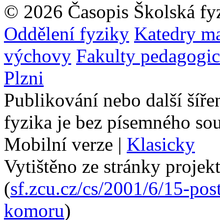
© 2026 Časopis Školská fy
Oddělení fyziky
Katedry ma
výchovy
Fakulty pedagogi
Plzni
Publikování nebo další šíře
fyzika je bez písemného so
Mobilní verze
|
Klasicky
Vytištěno ze stránky projek
(
sf.zcu.cz/cs/2001/6/15-po
komoru
)