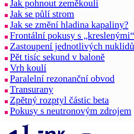
Jak pohnout zeměkoulí
Jak se půlí strom
Jak se změní hladina kapaliny?
Frontální pokusy s „kreslenými“
Zastoupení jednotlivých nuklid
Pět tisíc sekund v baloně
Vrh koulí
Paralelní rezonanční obvod
Transurany
Zpětný rozptyl částic beta
Pokusy s neutronovým zdrojem