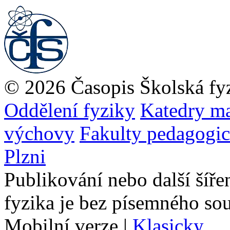
© 2026 Časopis Školská fy
Oddělení fyziky
Katedry ma
výchovy
Fakulty pedagogi
Plzni
Publikování nebo další šíře
fyzika je bez písemného so
Mobilní verze
|
Klasicky