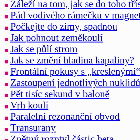
Záleží na tom, jak se do toho tří
Pád vodivého rámečku v magnet
Počkejte do zimy, spadnou
Jak pohnout zeměkoulí
Jak se půlí strom
Jak se změní hladina kapaliny?
Frontální pokusy s „kreslenými“
Zastoupení jednotlivých nuklid
Pět tisíc sekund v baloně
Vrh koulí
Paralelní rezonanční obvod
Transurany
Zpětný rozptyl částic beta