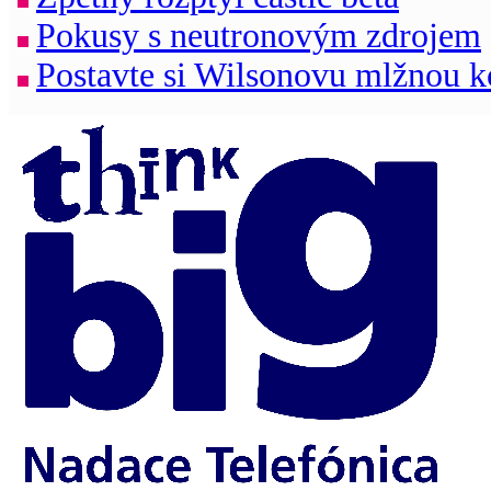
Pokusy s neutronovým zdrojem
Postavte si Wilsonovu mlžnou 