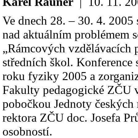
Karel Rauner
|
10. 11. 2
Ve dnech 28. – 30. 4. 2005 
nad aktuálním problémem s
„Rámcových vzdělávacích p
středních škol. Konference
roku fyziky 2005 a zorgani
Fakulty pedagogické ZČU v 
pobočkou Jednoty českých m
rektora ZČU doc. Josefa Pr
osobností.