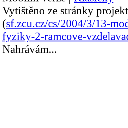
Vytištěno ze stránky projek
(
sf.zcu.cz/cs/2004/3/13-mod
fyziky-2-ramcove-vzdelava
Nahrávám...