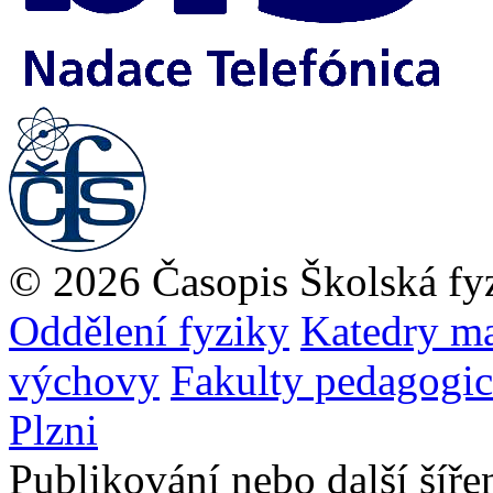
© 2026 Časopis Školská fy
Oddělení fyziky
Katedry ma
výchovy
Fakulty pedagogi
Plzni
Publikování nebo další šíře