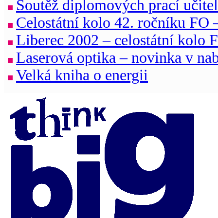
Soutěž diplomových prací učitel
Celostátní kolo 42. ročníku FO 
Liberec 2002 – celostátní kolo 
Laserová optika – novinka v 
Velká kniha o energii