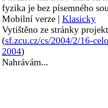
fyzika je bez písemného so
Mobilní verze
|
Klasicky
Vytištěno ze stránky projek
(
sf.zcu.cz/cs/2004/2/16-cel
2004
)
Nahrávám...