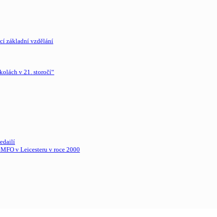
cí základní vzdělání
olách v 21. storočí“
edailí
. MFO v Leicesteru v roce 2000