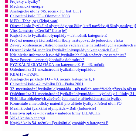
Projekty z fyziky?
Mechanická energie
Analogické úlohy (45. ročník FO, kat. E, F)
Celostátní kolo FO – Olomouc 2003
MFO – Tchaj-pej (Tchaj-wan)
Okresní kolo Fyzikální olympiády pro žáky, kteří navštěvují školy poskytují
Víte, že existuje CenTal? Co to je?
Krajské kolo Fyzikální olympiády – 53. ročník kategorie E
Proč už nemusejí žáci základní školy nastupovat do jedoucího vlaku
Závery konferencie „Astronomické vzdelávanie na základných a stredných šk
Okresní kolo 54. ročníku Fyzikální olympiády v kategoriích E a F
Kde hledat informace k tvorbě fyzikálních úloh s náměty ze zeměpisu?
Steve Fossett – americký boháč a dobrodruh?
FYZIKÁLNÍ OLYMPIÁDA pro kategorie E, F – 43. ročník
Ohlédnutí za 31. mezinárodní fyzikální olympiádou
KBAHT - KVANT
Analogické příklady FO – 43. ročník, kategorie E, F
Celostátní kolo 42. ročníku FO – Praha 2001
32. mezinárodní fyzikální olympiáda – pět našich soutěžících přivezlo pět m
Ohlédnutí za 31. mezinárodní fyzikální olympiádou – výsledky 1. úlohy 31
Přehlídka obhájených závěrečných prací v učitelském studiu fyziky
Komentáře a metodický materiál pro učitele fyziky k řešení úloh FO
Mezinárodní fyzikální olympiáda – Bali (Indonésie)
Laserová optika – novinka v nabídce firmy DIDAKTIK
Velká kniha o energii
Krajské kolo 54. ročníku Fyzikální olympiády v kategorii E