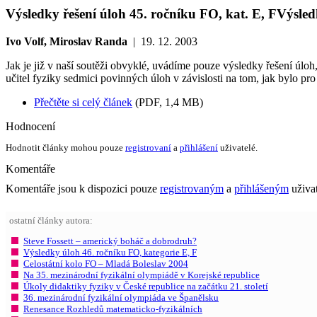
Výsledky řešení úloh 45. ročníku FO, kat. E, F
Výsled
Ivo Volf, Miroslav Randa
|
19. 12. 2003
Jak je již v naší soutěži obvyklé, uvádíme pouze výsledky řešení úloh
učitel fyziky sedmici povinných úloh v závislosti na tom, jak bylo pr
Přečtěte si celý článek
(PDF, 1,4 MB)
Hodnocení
Hodnotit články mohou pouze
registrovaní
a
přihlášení
uživatelé.
Komentáře
Komentáře jsou k dispozici pouze
registrovaným
a
přihlášeným
uživa
ostatní články autora:
Steve Fossett – americký boháč a dobrodruh?
Výsledky úloh 46. ročníku FO, kategorie E, F
Celostátní kolo FO – Mladá Boleslav 2004
Na 35. mezinárodní fyzikální olympiádě v Korejské republice
Úkoly didaktiky fyziky v České republice na začátku 21. století
36. mezinárodní fyzikální olympiáda ve Španělsku
Renesance Rozhledů matematicko-fyzikálních