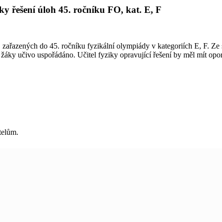
ky řešení úloh 45. ročníku FO, kat. E, F
, zařazených do 45. ročníku fyzikální olympiády v kategoriích E, F. Ze 
o žáky učivo uspořádáno. Učitel fyziky opravující řešení by měl mít op
telům.