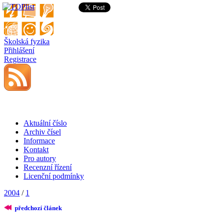
Školská fyzika
Přihlášení
Registrace
Aktuální číslo
Archiv čísel
Informace
Kontakt
Pro autory
Recenzní řízení
Licenční podmínky
2004
/
1
předchozí článek