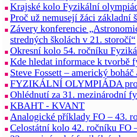
Krajské kolo Fyzikální olympiád
Proč už nemusejí žáci základní 
Závery konferencie „Astronomic
stredných školách v 21. storočí“
Okresní kolo 54. ročníku Fyziká
Kde hledat informace k tvorbě f
Steve Fossett – americký boháč
FYZIKÁLNÍ OLYMPIÁDA pro kat
Ohlédnutí za 31. mezinárodní f
KBAHT - KVANT
Analogické příklady FO – 43. ro
Celostátní kolo 42. ročníku FO 