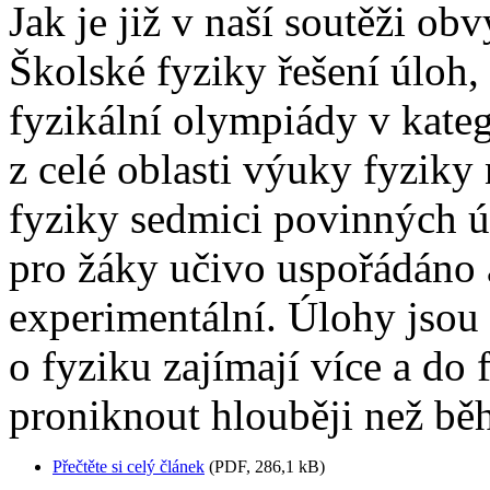
Jak je již v naší soutěži o
Školské fyziky řešení úloh,
fyzikální olympiády v kateg
z celé oblasti výuky fyziky 
fyziky sedmici povinných úl
pro žáky učivo uspořádáno 
experimentální. Úlohy jsou 
o fyziku zajímají více a do 
proniknout hlouběji než bě
Přečtěte si celý článek
(PDF, 286,1 kB)