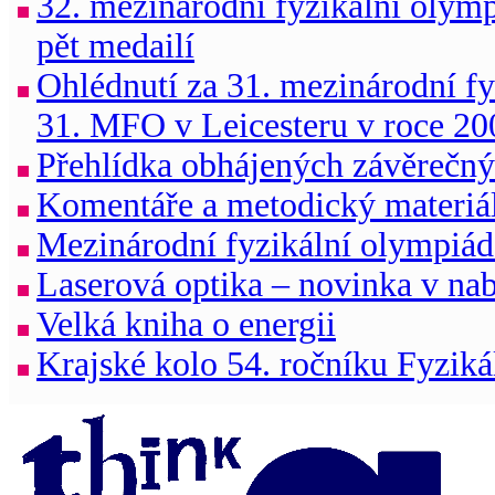
32. mezinárodní fyzikální olymp
pět medailí
Ohlédnutí za 31. mezinárodní fy
31. MFO v Leicesteru v roce 20
Přehlídka obhájených závěrečnýc
Komentáře a metodický materiál 
Mezinárodní fyzikální olympiáda
Laserová optika – novinka v 
Velká kniha o energii
Krajské kolo 54. ročníku Fyziká