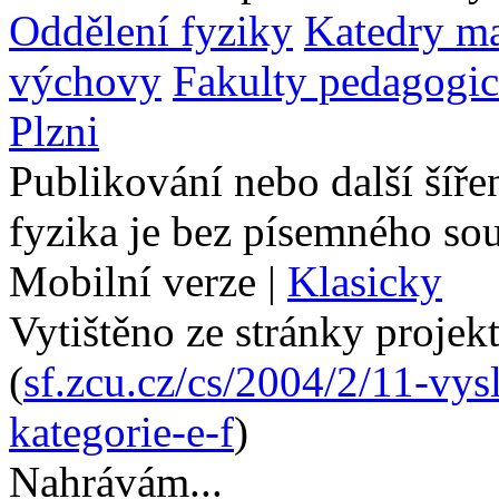
Oddělení fyziky
Katedry ma
výchovy
Fakulty pedagogi
Plzni
Publikování nebo další šíře
fyzika je bez písemného so
Mobilní verze
|
Klasicky
Vytištěno ze stránky projek
(
sf.zcu.cz/cs/2004/2/11-vys
kategorie-e-f
)
Nahrávám...