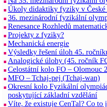
Na 35. mezinárodní fyzikální o
Úkoly didaktiky fyziky v České r
36. mezinárodní fyzikální olym
Renesance Rozhledů matematick
Projekty z fyziky?
Mechanická energie
Výsledky řešení úloh 45. ročník
Analogické úlohy (45. ročník FO
Celostátní kolo FO – Olomouc 
MFO – Tchaj-pej (Tchaj-wan)
Okresní kolo Fyzikální olympiád
poskytující základní vzdělání
Víte, že existuje CenTal? Co to 