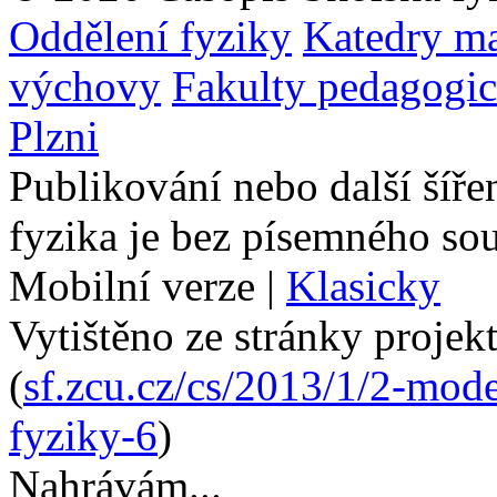
Oddělení fyziky
Katedry ma
výchovy
Fakulty pedagogi
Plzni
Publikování nebo další šíře
fyzika je bez písemného so
Mobilní verze
|
Klasicky
Vytištěno ze stránky projek
(
sf.zcu.cz/cs/2013/1/2-mode
fyziky-6
)
Nahrávám...