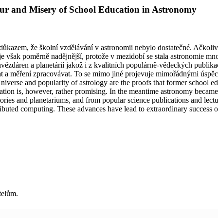
ur and Misery of School Education in Astronomy
důkazem, že školní vzdělávání v astronomii nebylo dostatečné. Ačkoliv
 je však poměrně nadějnější, protože v mezidobí se stala astronomie 
vězdáren a planetárií jakož i z kvalitních populárně-vědeckých publik
ovat a měření zpracovávat. To se mimo jiné projevuje mimořádnými úsp
Universe and popularity of astrology are the proofs that former school
situation is, however, rather promising. In the meantime astronomy beca
atories and planetariums, and from popular science publications and lect
ributed computing. These advances have lead to extraordinary success of
telům.