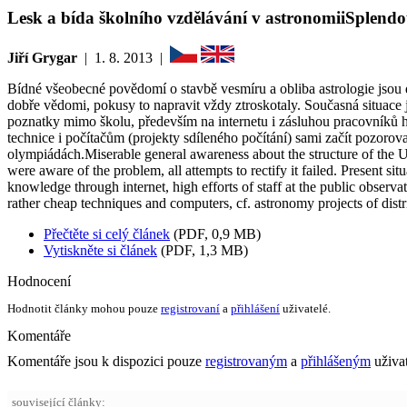
Lesk a bída školního vzdělávání v astronomii
Splendo
Jiří Grygar
|
1. 8. 2013
|
Bídné všeobecné povědomí o stavbě vesmíru a obliba astrologie jsou 
dobře vědomi, pokusy to napravit vždy ztroskotaly. Současná situace
poznatky mimo školu, především na internetu i zásluhou pracovníků h
technice i počítačům (projekty sdíleného počítání) sami začít pozor
olympiádách.
Miserable general awareness about the structure of the 
were aware of the problem, all attempts to rectify it failed. Present 
knowledge through internet, high efforts of staff at the public observ
rather cheap techniques and computers, cf. astronomy projects of dist
Přečtěte si celý článek
(PDF, 0,9 MB)
Vytiskněte si článek
(PDF, 1,3 MB)
Hodnocení
Hodnotit články mohou pouze
registrovaní
a
přihlášení
uživatelé.
Komentáře
Komentáře jsou k dispozici pouze
registrovaným
a
přihlášeným
uživa
související články: