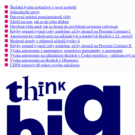
Školská fyzika pokračuje v nové podobě
Jednoduché stroje
Pracovní setkání popularizátorů vědy
Záleží na tom, jak se do toho třískne
Otevřená věda aneb jak se dostat do povědomí nejenom veřejnosti
Kdyby gepard vyrazil coby prašelma, už by dorazil na Proximu Centauri I.
Astronomické vzdelávanie na základných a stredných školách v 21. storočí
Moderní trendy v přípravě učitelů fyziky 6
Kdyby gepard vyrazil coby prašelma, už by dorazil na Proximu Centauri II.
Výuka astronomie v matematice, respektive matematiky v astronomii
Výuka astronomie na základních školách v České republice – můžeme být s
Výuka astronomie na školách v Olomouci
CERN oslavuje 60 rokov svojho založenia