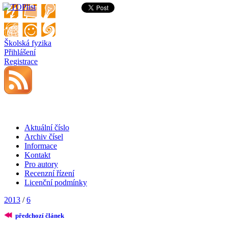
Školská fyzika
Přihlášení
Registrace
Aktuální číslo
Archiv čísel
Informace
Kontakt
Pro autory
Recenzní řízení
Licenční podmínky
2013
/
6
předchozí článek