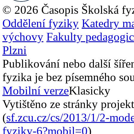
© 2026 Časopis Školská fy
Oddělení fyziky
Katedry ma
výchovy
Fakulty pedagogi
Plzni
Publikování nebo další šíře
fyzika je bez písemného so
Mobilní verze
Klasicky
Vytištěno ze stránky projek
(
sf.zcu.cz/cs/2013/1/2-mode
fyziky-6?mobil=0
)