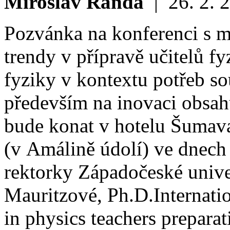
Miroslav Randa
|
26. 2. 
Pozvánka na konferenci s m
trendy v přípravě učitelů 
fyziky v kontextu potřeb s
především na inovaci obsah
bude konat v hotelu Šumav
(v Amálině údolí) ve dnech
rektorky Západočeské univer
Mauritzové, Ph.D.
Internati
in physics teachers preparat