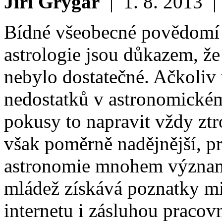
Jiří Grygar
|
1. 8. 2013
Bídné všeobecné povědomí 
astrologie jsou důkazem, že
nebylo dostatečné. Ačkoliv 
nedostatků v astronomické
pokusy to napravit vždy ztr
však poměrně nadějnější, pr
astronomie mnohem významn
mládež získává poznatky m
internetu i zásluhou pracov