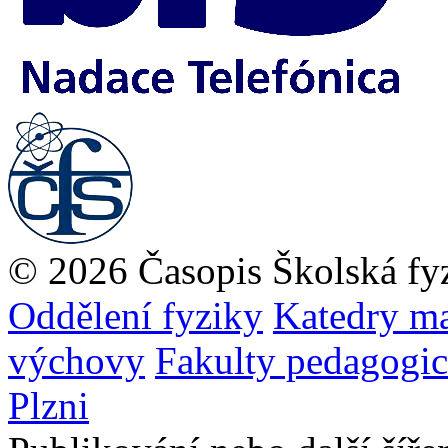
© 2026 Časopis Školská fy
Oddělení fyziky
Katedry ma
výchovy
Fakulty pedagogi
Plzni