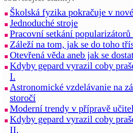
Školská fyzika pokračuje v nov
Jednoduché stroje
Pracovní setkání popularizátorů
Záleží na tom, jak se do toho tří
Otevřená věda aneb jak se dost
Kdyby gepard vyrazil coby praš
I.
Astronomické vzdelávanie na zá
storočí
Moderní trendy v přípravě učite
Kdyby gepard vyrazil coby praš
II.