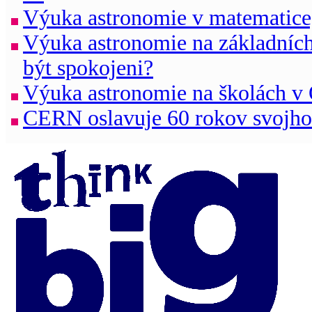
Výuka astronomie v matematice,
Výuka astronomie na základníc
být spokojeni?
Výuka astronomie na školách v
CERN oslavuje 60 rokov svojho