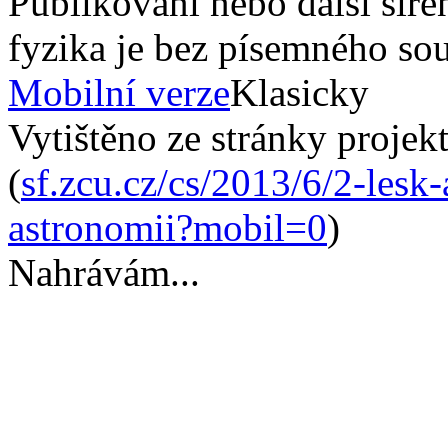
Publikování nebo další šíře
fyzika je bez písemného so
Mobilní verze
Klasicky
Vytištěno ze stránky projek
(
sf.zcu.cz/cs/2013/6/2-lesk
astronomii?mobil=0
)
Nahrávám...