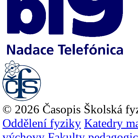
© 2026 Časopis Školská fy
Oddělení fyziky
Katedry ma
výchovy
Fakulty pedagogi