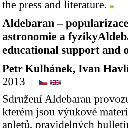
the press and literature.
Aldebaran – popularizac
astronomie a fyziky
Aldeb
educational support and ot
Petr Kulhánek, Ivan Havlí
2013
|
Sdružení Aldebaran provozuj
kterém jsou výukové materiá
apletů, pravidelných bulleti