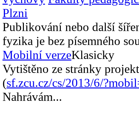
Plzni
Publikování nebo další šíře
fyzika je bez písemného so
Mobilní verze
Klasicky
Vytištěno ze stránky projek
(
sf.zcu.cz/cs/2013/6/?mobi
Nahrávám...