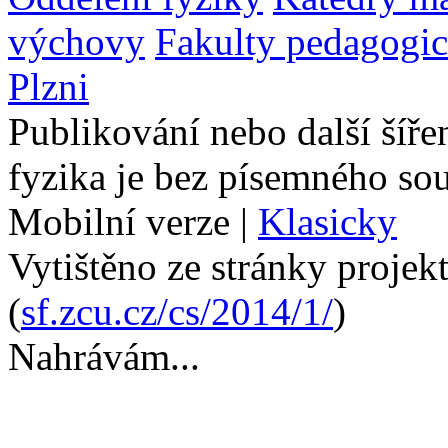
výchovy
Fakulty pedagogi
Plzni
Publikování nebo další šíře
fyzika je bez písemného so
Mobilní verze
|
Klasicky
Vytištěno ze stránky projek
(
sf.zcu.cz/cs/2014/1/
)
Nahrávám...