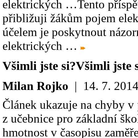
elektrických …
Tento příspě
přibližuji žákům pojem elek
účelem je poskytnout názorn
elektrických …
Všimli jste si?
Všimli jste 
Milan Rojko
|
14. 7. 201
Článek ukazuje na chyby v 
z učebnice pro základní ško
hmotnost v časopisu zaměř