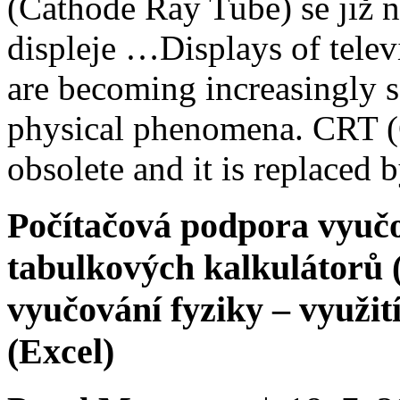
(Cathode Ray Tube) se již n
displeje …
Displays of tele
are becoming increasingly s
physical phenomena. CRT (
obsolete and it is replaced 
Počítačová podpora vyučov
tabulkových kalkulátorů 
vyučování fyziky – využit
(Excel)