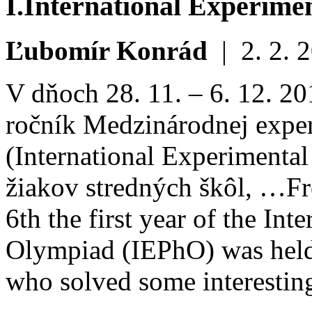
I.
International Experimen
Ľubomír Konrád
|
2. 2. 
V dňoch 28. 11. – 6. 12. 2
ročník Medzinárodnej exper
(International Experimenta
žiakov stredných škôl, …
Fr
6th the first year of the In
Olympiad (IEPhO) was held 
who solved some interestin