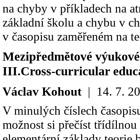
na chyby v příkladech na at
základní školu a chybu v c
v časopisu zaměřeném na te
Mezipředmětové výukové
III.
Cross-curricular educa
Václav Kohout
|
14. 7. 2
V minulých číslech časopisu
možnost si přečíst třídílnou 
elementární základy teorie b