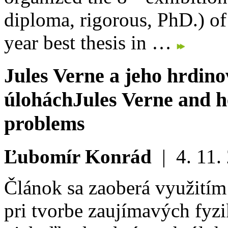
diploma, rigorous, PhD.) of
year best thesis in …
Jules Verne a jeho hrdino
úlohách
Jules Verne and h
problems
Ľubomír Konrád
|
4. 11.
Článok sa zaoberá využitím
pri tvorbe zaujímavých fyz