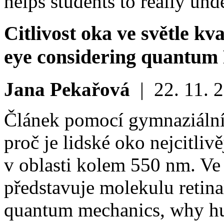
helps students to really un
Citlivost oka ve světle k
eye considering quantum 
Jana Pekařová
|
22. 11. 
Článek pomocí gymnaziální
proč je lidské oko nejcitliv
v oblasti kolem 550 nm. V
představuje molekulu retin
quantum mechanics, why hum