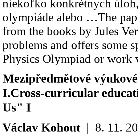
niekoľko konkrétnych úloh, 
olympiáde alebo …
The pape
from the books by Jules Vern
problems and offers some sp
Physics Olympiad or work 
Mezipředmětové výukové
I.
Cross-curricular educat
Us" I
Václav Kohout
|
8. 11. 2