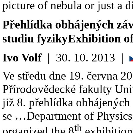
picture of nebula or just a d
Přehlídka obhájených záv
studiu fyziky
Exhibition of
Ivo Volf
|
30. 10. 2013
|
Ve středu dne 19. června 20
Přírodovědecké fakulty Uni
již 8. přehlídka obhájených 
se …
Department of Physics
th
organized the 8
exhibition 