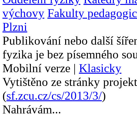
výchovy
Fakulty pedagogi
Plzni
Publikování nebo další šíře
fyzika je bez písemného so
Mobilní verze
|
Klasicky
Vytištěno ze stránky projek
(
sf.zcu.cz/cs/2013/3/
)
Nahrávám...