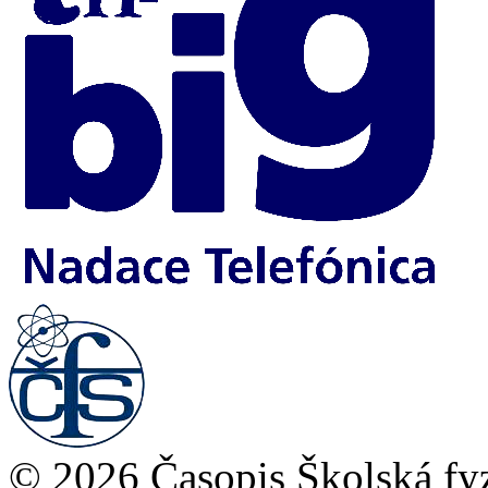
© 2026 Časopis Školská fy