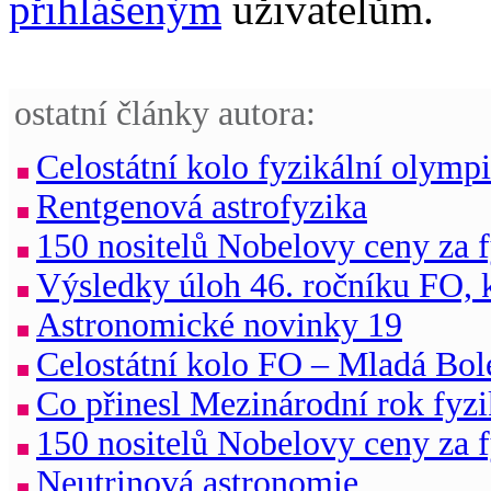
přihlášeným
uživatelům.
ostatní články autora:
Celostátní kolo fyzikální olymp
Rentgenová astrofyzika
150 nositelů Nobelovy ceny za 
Výsledky úloh 46. ročníku FO, k
Astronomické novinky 19
Celostátní kolo FO – Mladá Bol
Co přinesl Mezinárodní rok fyz
150 nositelů Nobelovy ceny za 
Neutrinová astronomie