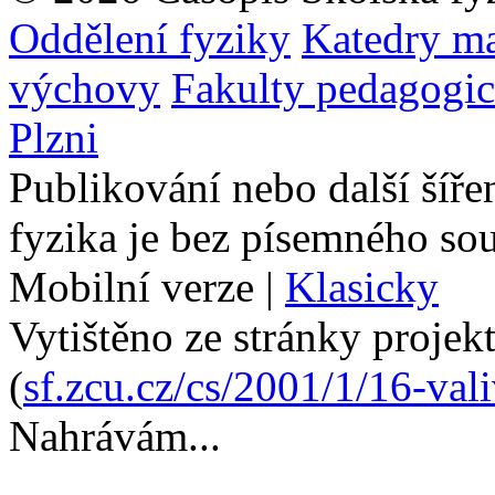
Oddělení fyziky
Katedry ma
výchovy
Fakulty pedagogi
Plzni
Publikování nebo další šíře
fyzika je bez písemného so
Mobilní verze
|
Klasicky
Vytištěno ze stránky projek
(
sf.zcu.cz/cs/2001/1/16-val
Nahrávám...