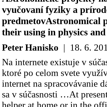
vyučovaní fyziky a príro
predmetov
Astronomical p
their using in physics and
Peter Hanisko
|
18. 6. 20
Na internete existuje v súč
ktoré po celom svete využív
internet na spracovávanie dá
sa v súčasnosti …
At present
helper at home or in the offi