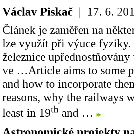
Václav Piskač
|
17. 6. 20
Článek je zaměřen na někter
lze využít při výuce fyziky
železnice upřednostňovány p
ve …
Article aims to some
and how to incorporate them 
reasons, why the railways we
th
least in 19
and …
Astronomické projekty na 