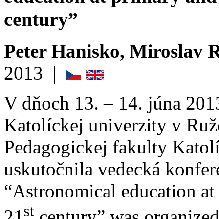
century”
Peter Hanisko, Miroslav R
2013
|
V dňoch 13. – 14. júna 201
Katolíckej univerzity v Ru
Pedagogickej fakulty Katol
uskutočnila vedecká konfe
“Astronomical education at
st
21
century” was organized