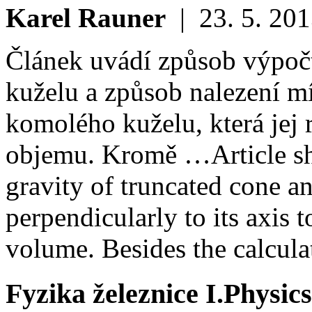
Karel Rauner
|
23. 5. 20
Článek uvádí způsob výpoč
kuželu a způsob nalezení m
komolého kuželu, která jej 
objemu. Kromě …
Article s
gravity of truncated cone a
perpendicularly to its axis 
volume. Besides the calcula
Fyzika železnice I.
Physics