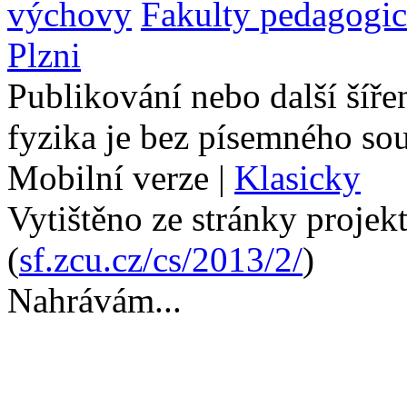
výchovy
Fakulty pedagogi
Plzni
Publikování nebo další šíře
fyzika je bez písemného so
Mobilní verze
|
Klasicky
Vytištěno ze stránky projek
(
sf.zcu.cz/cs/2013/2/
)
Nahrávám...